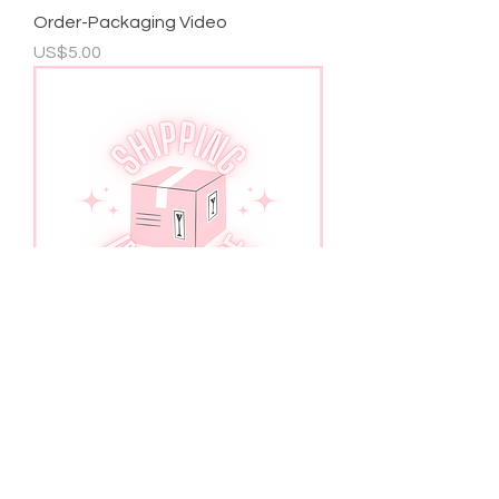
Order-Packaging Video
가격
US$5.00
Shipping Insurance
가격
US$5.00