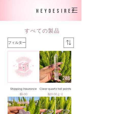
heydesireé
すべての製品
フィルター
Shipping Insurance
Clear quartz tall points
価格
セール価格
$5.00
$20.00
より