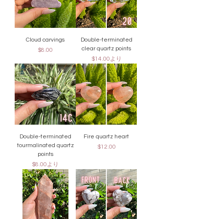
Cloud carvings
Double-terminated
clear quartz points
価格
$8.00
セール価格
$14.00
より
Double-terminated
Fire quartz heart
tourmalinated quartz
価格
$12.00
points
セール価格
$8.00
より