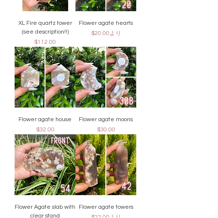
XL Fire quartz tower
Flower agate hearts
(see description!!)
セール価格
$20.00
より
価格
$112.00
Flower agate house
Flower agate moons
価格
価格
$32.00
$30.00
Flower Agate slab with
Flower agate towers
clear stand
セール価格
$22.00
より