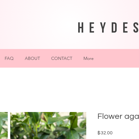
heyde
FAQ
ABOUT
CONTACT
More
Flower aga
$32.00
価