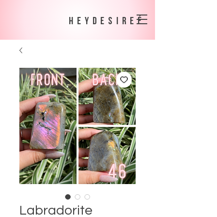
heydesireé
Labradorite