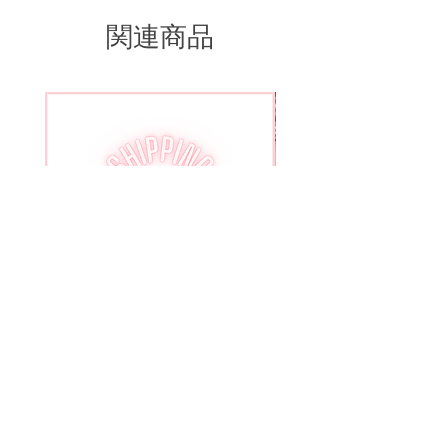
関連商品
Shipping Insurance
Flower Agate slab wit
価格
$5.00