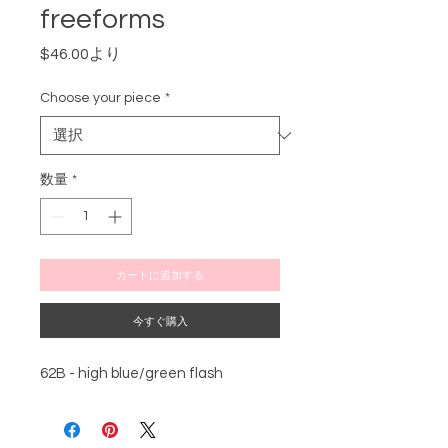
freeforms
セ
$46.00
より
ー
ル
Choose your piece
*
価
格
数量
*
カートに追加する
今すぐ購入
62B - high blue/green flash