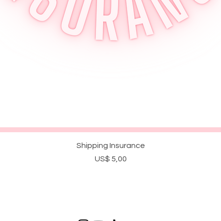
Visualização rápida
Shipping Insurance
Preço
US$ 5,00