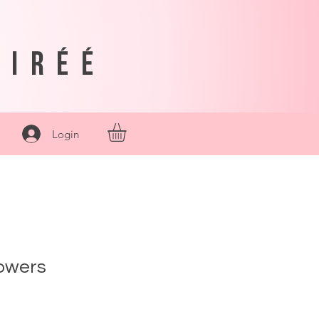
siréé
Login
towers
Preço
promocional