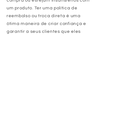
compra ou estejam insatisfeitos com
um produto. Ter uma política de
reembolso ou troca direta é uma
ótima maneira de criar confiança e
garantir a seus clientes que eles
podem comprar com confiança.
Eu sou o segundo parágrafo da sua
política de trocas e devoluções. Clique
aqui para adicionar seu próprio texto e
editar-me. É fácil. Basta clicar em
“Editar texto” ou clicar duas vezes em
mim para adicionar detalhes sobre
sua política e fazer alterações na
fonte. Sou um ótimo lugar para você
contar uma história e deixar seus
usuários saberem um pouco mais
sobre você.