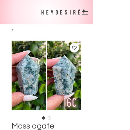
heydesiréé
Moss agate