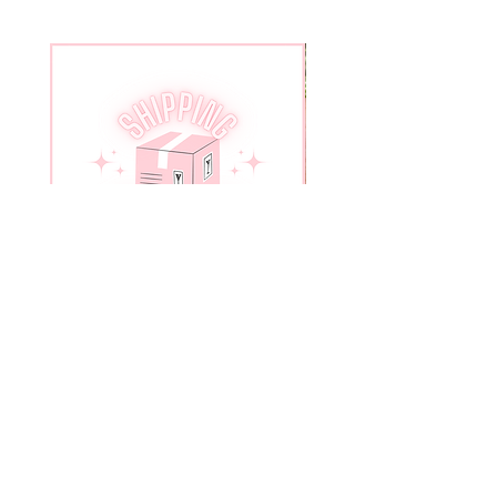
Shipping Insurance
Flower Agate slab wit
가격
US$5.00