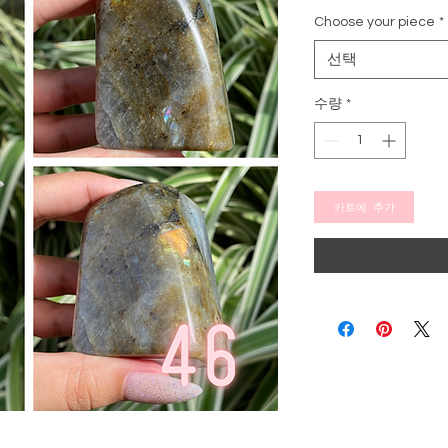
인
Choose your piece
가
*
선택
수량
*
카트에 추가