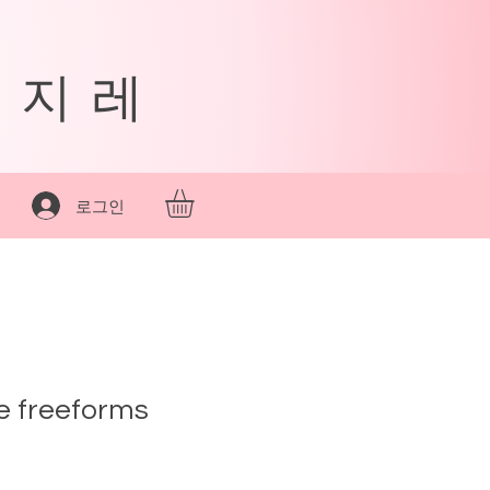
데지레
로그인
e freeforms