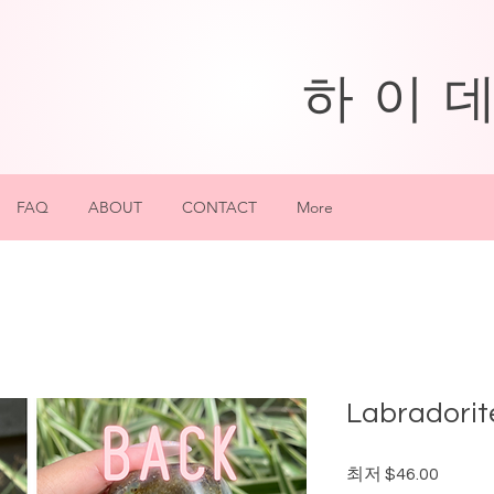
하이
FAQ
ABOUT
CONTACT
More
Labradorit
할
최저
$46.00