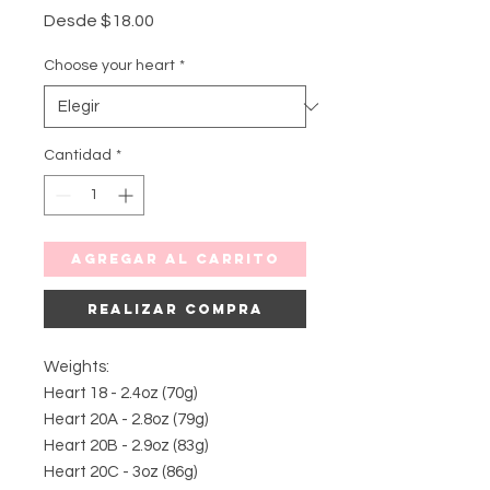
Precio
Desde
$18.00
de
oferta
Choose your heart
*
Cantidad
*
Agregar al carrito
Realizar compra
Weights:
Heart 18 - 2.4oz (70g)
Heart 20A - 2.8oz (79g)
Heart 20B - 2.9oz (83g)
Heart 20C - 3oz (86g)