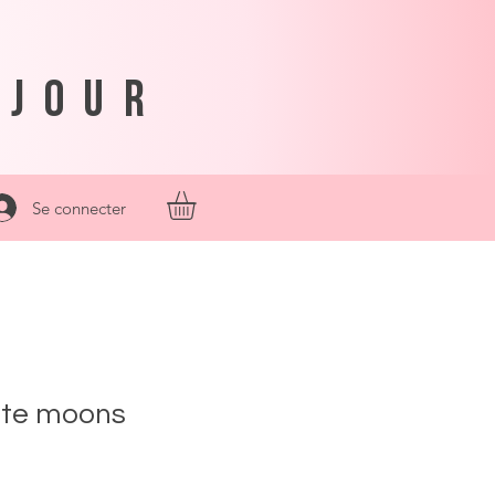
njour
Se connecter
ate moons